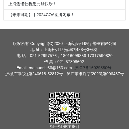
上海迈诺仕祝您元旦快乐！
【未来可期】丨2024COA圆满闭幕！
版权所有 Copyright(C)2020 上海迈诺仕医疗器械有限公司
地 址：上海松江区光华路488号3号楼
电 话：021-52997576，18016099856 17317590820
传 真：021-57808602
Email: mainuoshi66@163.com
沪ICP备16029880号
沪械广审(文)第240618-52812号 沪广审准许字[2023]第006487号
扫一扫 关注我们