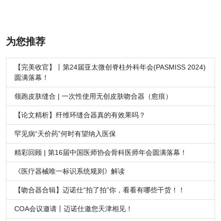
为您推荐
【完美收官】丨第24届亚太微创脊柱外科年会(PASMISS 2024)
圆满落幕！
领跑皮肤缝合 | 一次性使用无创皮肤吻合器（愈痕）
【论文精析】纤维环缝合器真的有效果吗？
罕见病“天价药”何时有望纳入医保
精彩回顾 | 第16届中国医师协会骨科医师年会圆满落幕！
《医疗器械唯一标识系统规则》解读
【吻合器合辑】迈诺仕“拍了拍”你，看看有哪些干货！！
COA会议邀请丨迈诺仕邀您天津相见！