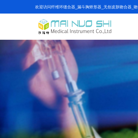
欢迎访问纤维环缝合器_漏斗胸矫形器_无创皮肤吻合器_吻