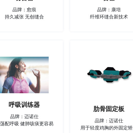
品牌：愈痕
品牌：康培
持久减张 无创缝合
纤维环缝合新技术
呼吸训练器
肋骨固定板
品牌：迈诺仕
品牌：迈诺仕
荡配呼吸 健肺咳痰更容易
用于轻度鸡胸的外固定矫