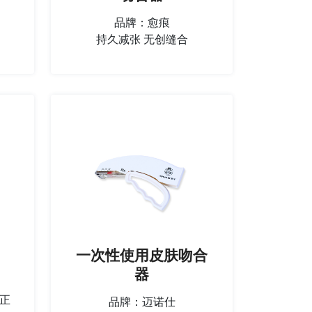
品牌：愈痕
持久减张 无创缝合
一次性使用皮肤吻合
器
正
品牌：迈诺仕