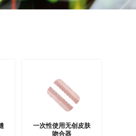
一次性使用无创皮肤
缝
吻合器