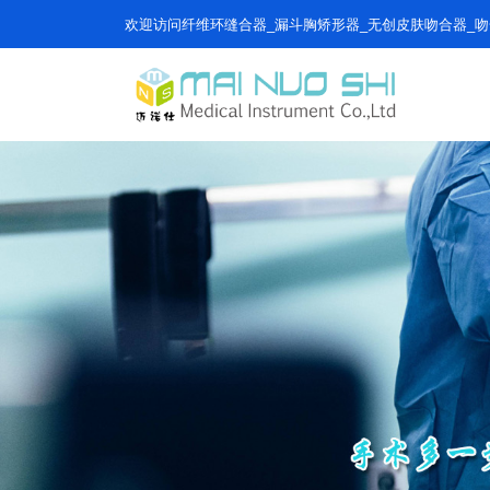
欢迎访问纤维环缝合器_漏斗胸矫形器_无创皮肤吻合器_吻