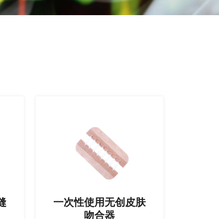
一次性使用无创皮肤
缝
吻合器