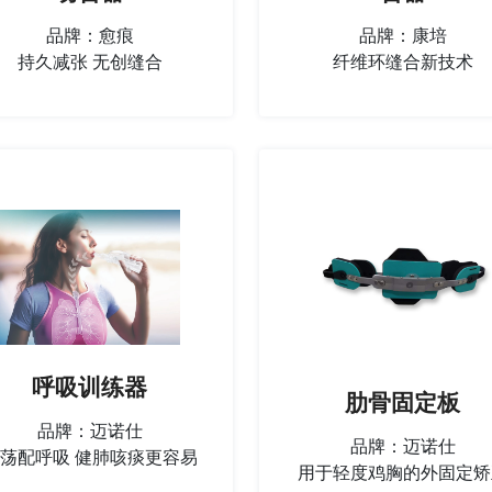
品牌：愈痕
品牌：康培
持久减张 无创缝合
纤维环缝合新技术
呼吸训练器
肋骨固定板
品牌：迈诺仕
品牌：迈诺仕
荡配呼吸 健肺咳痰更容易
用于轻度鸡胸的外固定矫