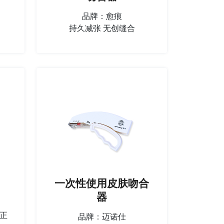
品牌：愈痕
持久减张 无创缝合
一次性使用皮肤吻合
器
正
品牌：迈诺仕