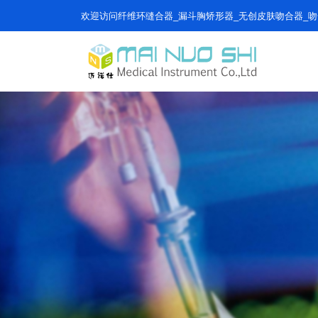
欢迎访问纤维环缝合器_漏斗胸矫形器_无创皮肤吻合器_吻